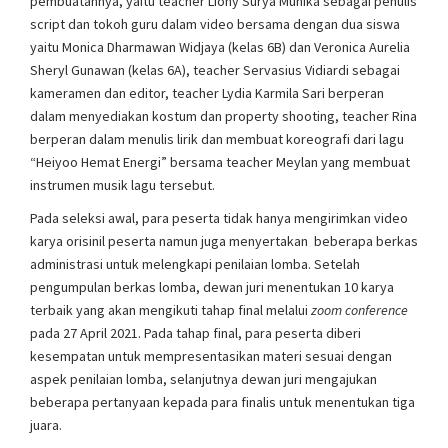
pembuatannya, yaitu teacher Liony Surya Munika sebagai penulis
script dan tokoh guru dalam video bersama dengan dua siswa
yaitu Monica Dharmawan Widjaya (kelas 6B) dan Veronica Aurelia
Sheryl Gunawan (kelas 6A), teacher Servasius Vidiardi sebagai
kameramen dan editor, teacher Lydia Karmila Sari berperan
dalam menyediakan kostum dan property shooting, teacher Rina
berperan dalam menulis lirik dan membuat koreografi dari lagu
“Heiyoo Hemat Energi” bersama teacher Meylan yang membuat
instrumen musik lagu tersebut.
Pada seleksi awal, para peserta tidak hanya mengirimkan video
karya orisinil peserta namun juga menyertakan beberapa berkas
administrasi untuk melengkapi penilaian lomba. Setelah
pengumpulan berkas lomba, dewan juri menentukan 10 karya
terbaik yang akan mengikuti tahap final melalui
zoom conference
pada 27 April 2021. Pada tahap final, para peserta diberi
kesempatan untuk mempresentasikan materi sesuai dengan
aspek penilaian lomba, selanjutnya dewan juri mengajukan
beberapa pertanyaan kepada para finalis untuk menentukan tiga
juara.