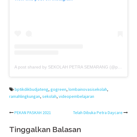
A post shared by SEKOLAH PETRA SEMARANG (@petraschoolsemarang)
bptikdikbudjateng
,
gogreen
,
lombainovasisekolah
,
ramahlingkungan
,
sekolah
,
videopembelajaran
Post
PEKAN PASKAH 2021
Telah Dibuka Petra Daycare
navigation
Tinggalkan Balasan