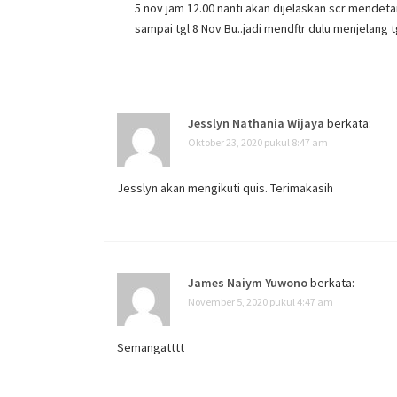
5 nov jam 12.00 nanti akan dijelaskan scr mendet
sampai tgl 8 Nov Bu..jadi mendftr dulu menjelang 
Jesslyn Nathania Wijaya
berkata:
Oktober 23, 2020 pukul 8:47 am
Jesslyn akan mengikuti quis. Terimakasih
James Naiym Yuwono
berkata:
November 5, 2020 pukul 4:47 am
Semangatttt