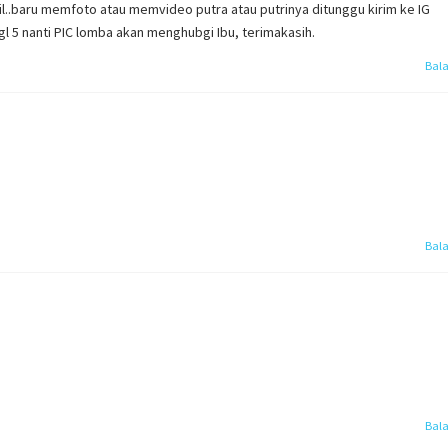
ail..baru memfoto atau memvideo putra atau putrinya ditunggu kirim ke IG
tgl 5 nanti PIC lomba akan menghubgi Ibu, terimakasih.
Bal
Bal
Bal