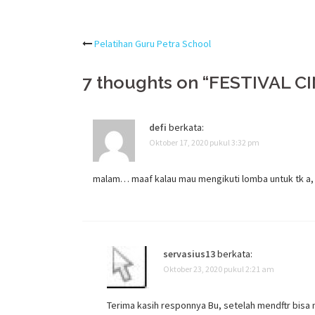
Post
Pelatihan Guru Petra School
navigation
7 thoughts on “
FESTIVAL C
defi
berkata:
Oktober 17, 2020 pukul 3:32 pm
malam… maaf kalau mau mengikuti lomba untuk tk a, 
servasius13
berkata:
Oktober 23, 2020 pukul 2:21 am
Terima kasih responnya Bu, setelah mendftr bisa 