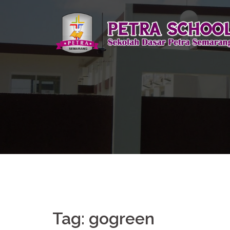
Skip
to
content
Tag:
gogreen