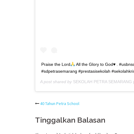
Praise the Lord
All the Glory to God
♥️
. #usbns
#sdpetrasemarang #prestasisekolah #sekolahkr
A post shared by
SEKOLAH PETRA SEMARANG
Post
40 Tahun Petra School
navigation
Tinggalkan Balasan