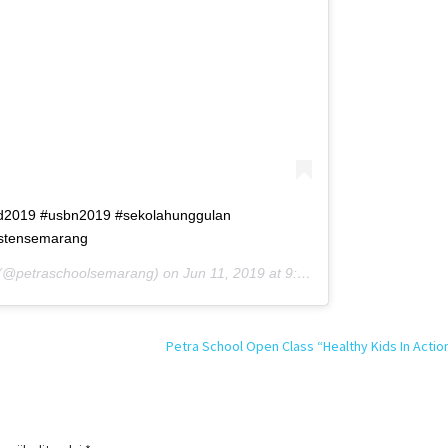
d2019 #usbn2019 #sekolahunggulan
istensemarang
(@petraschoolsemarang) on
Jun 11, 2019 at 9:43pm PDT
Petra School Open Class “Healthy Kids In Actio