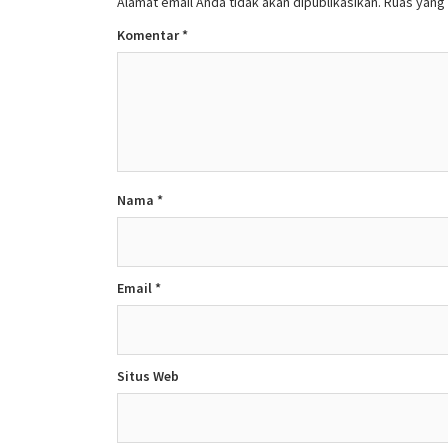
Alamat email Anda tidak akan dipublikasikan.
Ruas yang 
Komentar
*
Nama
*
Email
*
Situs Web