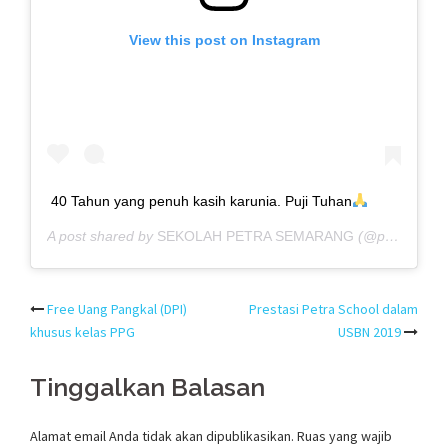
View this post on Instagram
40 Tahun yang penuh kasih karunia. Puji Tuhan
A post shared by
SEKOLAH PETRA SEMARANG
(@petraschoolsemarang) on
Post
Free Uang Pangkal (DPI)
Prestasi Petra School dalam
khusus kelas PPG
USBN 2019
navigation
Tinggalkan Balasan
Alamat email Anda tidak akan dipublikasikan.
Ruas yang wajib