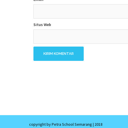
Situs Web
copyright by Petra School Semarang
|
2018