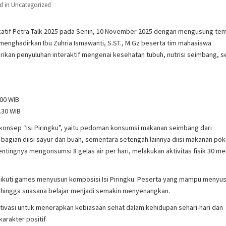
d in
Uncategorized
atif Petra Talk 2025 pada Senin, 10 November 2025 dengan mengusung te
 menghadirkan Ibu Zuhria Ismawanti, S.ST., M.Gz beserta tim mahasiswa
an penyuluhan interaktif mengenai kesehatan tubuh, nutrisi seimbang, s
.00 WIB
.30 WIB
nsep “Isi Piringku”, yaitu pedoman konsumsi makanan seimbang dari
 bagian diisi sayur dan buah, sementara setengah lainnya diisi makanan po
entingnya mengonsumsi 8 gelas air per hari, melakukan aktivitas fisik 30 me
gikuti games menyusun komposisi Isi Piringku. Peserta yang mampu menyu
ehingga suasana belajar menjadi semakin menyenangkan.
motivasi untuk menerapkan kebiasaan sehat dalam kehidupan sehari-hari dan
arakter positif.