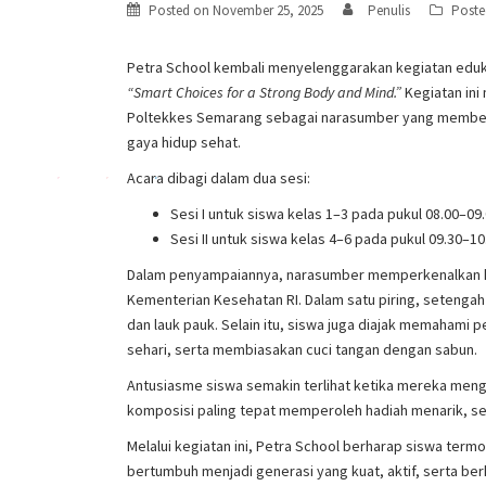
Posted on
November 25, 2025
Penulis
Poste
Petra School kembali menyelenggarakan kegiatan eduk
“Smart Choices for a Strong Body and Mind.”
Kegiatan ini
Poltekkes Semarang sebagai narasumber yang memberik
gaya hidup sehat.
Acara dibagi dalam dua sesi:
Sesi I untuk siswa kelas 1–3 pada pukul 08.00–09
Sesi II untuk siswa kelas 4–6 pada pukul 09.30–10
Dalam penyampaiannya, narasumber memperkenalkan ko
Kementerian Kesehatan RI. Dalam satu piring, setengah
dan lauk pauk. Selain itu, siswa juga diajak memahami p
sehari, serta membiasakan cuci tangan dengan sabun.
Antusiasme siswa semakin terlihat ketika mereka men
komposisi paling tepat memperoleh hadiah menarik, s
Melalui kegiatan ini, Petra School berharap siswa ter
bertumbuh menjadi generasi yang kuat, aktif, serta berk