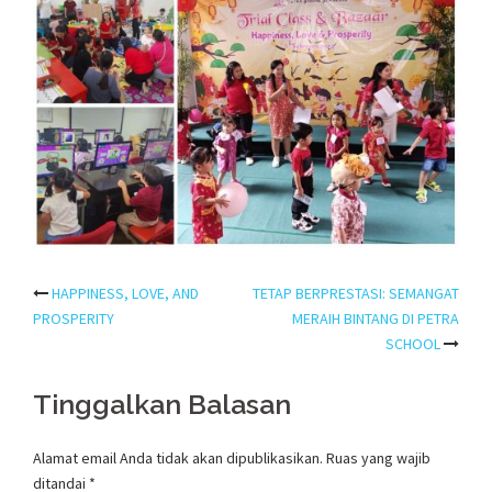
Post
HAPPINESS, LOVE, AND
TETAP BERPRESTASI: SEMANGAT
PROSPERITY
MERAIH BINTANG DI PETRA
navigation
SCHOOL
Tinggalkan Balasan
Alamat email Anda tidak akan dipublikasikan.
Ruas yang wajib
ditandai
*