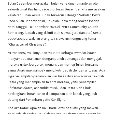
Bulan Desember merupakan bulan yang dinanti-nantikan oleh
seluruh umat Kristiani, sebab di bulan Desember kita merayakan
kelahiran Tuhan Yesus. Tidak terkecuali dengan Sekolah Petra.
Pada bulan Desember ini, Sekolah Petra mengadakan ibadah
Natal tanggal 18 Desember 2024 di Petra Community Church
Semarang. Ibadah yang diikuti oleh siswa, guru dan staf, serta
beberapa perwakilan orang tua siswa ini mengusung tema
“Character of Christmas”.
Mr Yohanes, Ms Liony, dan Ms Indra sebagai
worship leader
menyambut anak-anak dengan penuh semangat dan mengajak
mereka untuk bergerak, menari, dan memuji Tuhan bersama-
sama. Anak-anak nampak mengikuti ibadah dengan antusias. Ada
juga penampilan-penampilan luar biasa dari siswa-siswi Sekolah
Petra yang menampilkan talenta mereka, yaitu penampilan
Christmas dance
, ansamble musik, dan Petra Kids Choir.
Sedangkan Firman Tuhan disampaikan oleh kakak yang jauh
datang dari Pekanbaru yaitu Kak Elyne.
Apa arti Natal? Apakah baju baru? Atau sesuatu yang mewah?
Natal adalah peristiwa kelahiran Yesus Kristus yang datang ke