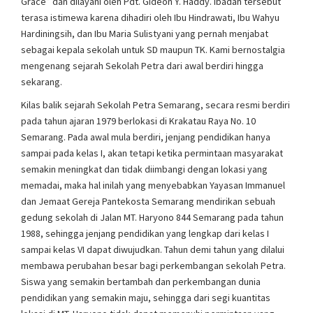
Grace” dan dilayani oleh Pdt. Gideon Y. Haddy. Ibadah tersebut
terasa istimewa karena dihadiri oleh Ibu Hindrawati, Ibu Wahyu
Hardiningsih, dan Ibu Maria Sulistyani yang pernah menjabat
sebagai kepala sekolah untuk SD maupun TK. Kami bernostalgia
mengenang sejarah Sekolah Petra dari awal berdiri hingga
sekarang.
Kilas balik sejarah Sekolah Petra Semarang, secara resmi berdiri
pada tahun ajaran 1979 berlokasi di Krakatau Raya No. 10
Semarang. Pada awal mula berdiri, jenjang pendidikan hanya
sampai pada kelas I, akan tetapi ketika permintaan masyarakat
semakin meningkat dan tidak diimbangi dengan lokasi yang
memadai, maka hal inilah yang menyebabkan Yayasan Immanuel
dan Jemaat Gereja Pantekosta Semarang mendirikan sebuah
gedung sekolah di Jalan MT. Haryono 844 Semarang pada tahun
1988, sehingga jenjang pendidikan yang lengkap dari kelas I
sampai kelas VI dapat diwujudkan. Tahun demi tahun yang dilalui
membawa perubahan besar bagi perkembangan sekolah Petra.
Siswa yang semakin bertambah dan perkembangan dunia
pendidikan yang semakin maju, sehingga dari segi kuantitas