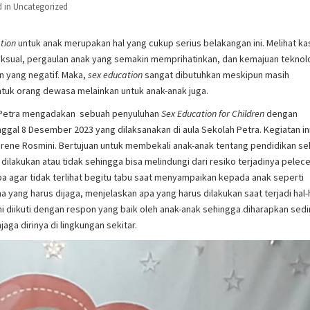
d in
Uncategorized
tion
untuk anak merupakan hal yang cukup serius belakangan ini. Melihat ka
 seksual, pergaulan anak yang semakin memprihatinkan, dan kemajuan teknol
 yang negatif. Maka,
sex education
sangat dibutuhkan meskipun masih
ntuk orang dewasa melainkan untuk anak-anak juga.
 Petra mengadakan sebuah penyuluhan
Sex Education for Children
dengan
ggal 8 Desember 2023 yang dilaksanakan di aula Sekolah Petra. Kegiatan in
. Irene Rosmini. Bertujuan untuk membekali anak-anak tentang pendidikan se
ilakukan atau tidak sehingga bisa melindungi dari resiko terjadinya pelec
pa agar tidak terlihat begitu tabu saat menyampaikan kepada anak seperti
ang harus dijaga, menjelaskan apa yang harus dilakukan saat terjadi hal-
ini diikuti dengan respon yang baik oleh anak-anak sehingga diharapkan sedi
ga dirinya di lingkungan sekitar.