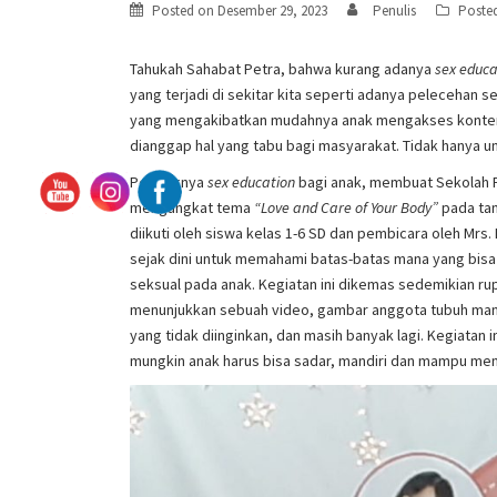
Posted on
Desember 29, 2023
Penulis
Poste
Tahukah Sahabat Petra, bahwa kurang adanya
sex educa
yang terjadi di sekitar kita seperti adanya pelecehan
yang mengakibatkan mudahnya anak mengakses konten
dianggap hal yang tabu bagi masyarakat. Tidak hanya u
Pentingnya
s
ex
e
ducation
bagi anak, membuat Sekolah
mengangkat tema
“Love and Care of Your Body”
pada tan
diikuti oleh siswa kelas 1-6 SD dan pembicara oleh Mrs
sejak dini untuk memahami batas-batas mana yang bisa d
seksual pada anak. Kegiatan ini dikemas sedemikian ru
menunjukkan sebuah video, gambar anggota tubuh mana y
yang tidak diinginkan, dan masih banyak lagi. Kegiatan 
mungkin anak harus bisa sadar, mandiri dan mampu menja