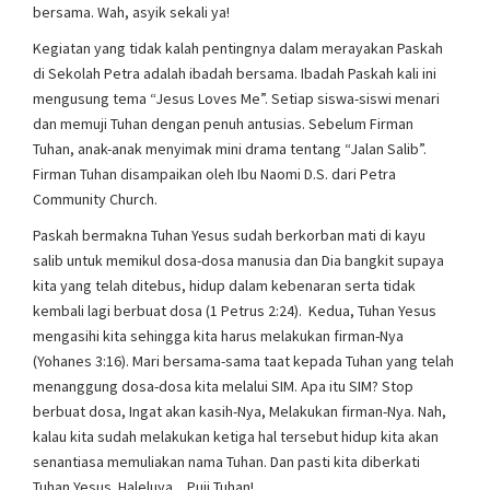
bersama. Wah, asyik sekali ya!
Kegiatan yang tidak kalah pentingnya dalam merayakan Paskah
di Sekolah Petra adalah ibadah bersama. Ibadah Paskah kali ini
mengusung tema “Jesus Loves Me”. Setiap siswa-siswi menari
dan memuji Tuhan dengan penuh antusias. Sebelum Firman
Tuhan, anak-anak menyimak mini drama tentang “Jalan Salib”.
Firman Tuhan disampaikan oleh Ibu Naomi D.S. dari Petra
Community Church.
Paskah bermakna Tuhan Yesus sudah berkorban mati di kayu
salib untuk memikul dosa-dosa manusia dan Dia bangkit supaya
kita yang telah ditebus, hidup dalam kebenaran serta tidak
kembali lagi berbuat dosa (1 Petrus 2:24). Kedua, Tuhan Yesus
mengasihi kita sehingga kita harus melakukan firman-Nya
(Yohanes 3:16). Mari bersama-sama taat kepada Tuhan yang telah
menanggung dosa-dosa kita melalui SIM. Apa itu SIM? Stop
berbuat dosa, Ingat akan kasih-Nya, Melakukan firman-Nya. Nah,
kalau kita sudah melakukan ketiga hal tersebut hidup kita akan
senantiasa memuliakan nama Tuhan. Dan pasti kita diberkati
Tuhan Yesus. Haleluya…Puji Tuhan!