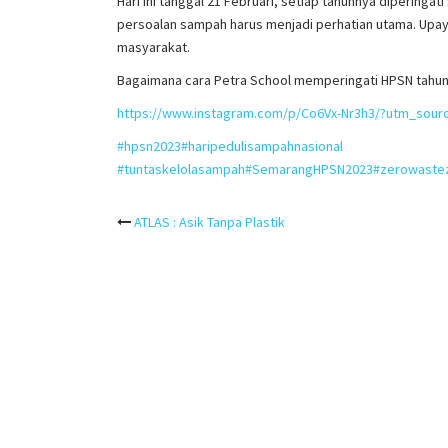
Hari ini tanggal 21 Februari, setiap tahunnya dipering
persoalan sampah harus menjadi perhatian utama. Up
masyarakat.
Bagaimana cara Petra School memperingati HPSN tahun in
https://www.instagram.com/p/Co6Vx-Nr3h3/?utm_sour
#hpsn2023
#haripedulisampahnasional
#tuntaskelolasampah
#SemarangHPSN2023
#zerowaste
Post
ATLAS : Asik Tanpa Plastik
navigation