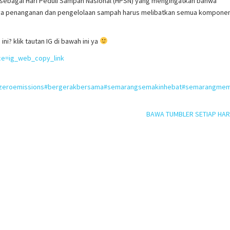
ati sebagai Hari Peduli Sampah Nasional (HPSN) yang mengingatkan bahwa
aya penanganan dan pengelolaan sampah harus melibatkan semua kompone
i? klik tautan IG di bawah ini ya
ce=ig_web_copy_link
zeroemissions
#bergerakbersama
#semarangsemakinhebat
#semarangmem
BAWA TUMBLER SETIAP HARI