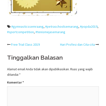
#gymnasticssemraang
,
#petraschoolsemarang
,
#popda2019
,
#sportcompetition
,
#tenismejasemarang
Post
Free Trial Class 2019
Hari Profesi dan Cita-cita
navigation
Tinggalkan Balasan
Alamat email Anda tidak akan dipublikasikan.
Ruas yang wajib
ditandai
*
Komentar
*