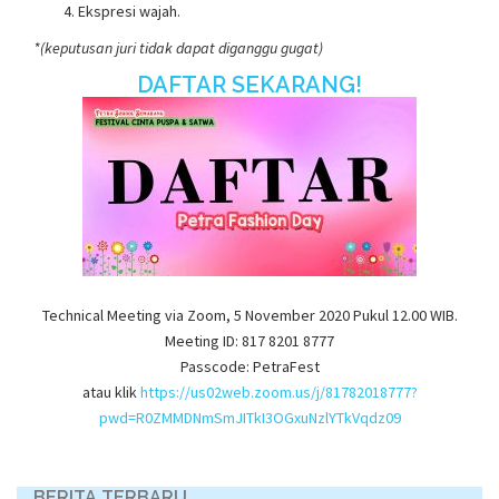
Ekspresi wajah.
*(keputusan juri tidak dapat diganggu gugat)
DAFTAR SEKARANG!
Technical Meeting via Zoom, 5 November 2020 Pukul 12.00 WIB.
Meeting ID: 817 8201 8777
Passcode: PetraFest
atau klik
https://us02web.zoom.us/j/81782018777?
pwd=R0ZMMDNmSmJITkI3OGxuNzlYTkVqdz09
BERITA TERBARU